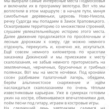
Мы выбрали самые интересные места Подмосковья
и включили их в программу велотура. Вот что мы
воплотили в этом маршруте : в начале пути, минуя
самобытные деревеньки, церковь Ново-Никола,
речку Судогда мы попадаем в Замок Храповицкого.
Осматриваем территорию со множеством строений,
слушаем увлекательнейшую историю этого места.
Далее движение продолжается по просёлочным и
лесным дорожкам к озеру, где можно немного
отдохнуть, перекусить и, конечно же, искупаться.
Ещё совсем немного километров по красотам
заказника Дюкинский и мы приезжаем к месту
скалолазания, не забыв немного притормозить на
земляничных, черничных, брусничных и грибных
полянках. Вот мы на месте ночёвки. Под кронами
сосен разбиваем палаточный лагерь, обедаем,
берём альпинистское снаряжение и идём
наслаждаться скалолазанием по очень тёплым
известняковым карьерам. Уже в сумерках готовим
ужин на костре, обмениваемся впечатлениями дня,
поём песни под гитару, играем в костровые игры.
На следующий день завтракаем, садимся на