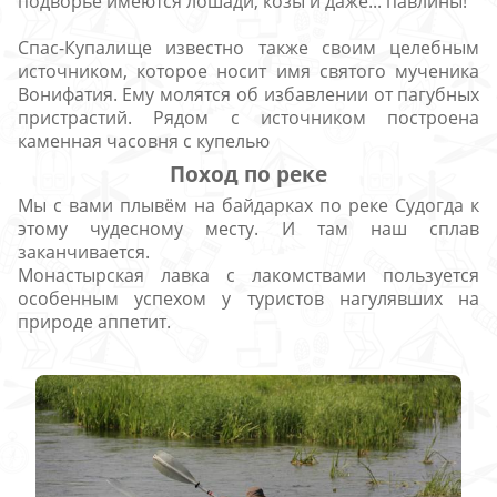
подворье имеются лошади, козы и даже... павлины!
Спас-Купалище известно также своим целебным
источником, которое носит имя святого мученика
Вонифатия. Ему молятся об избавлении от пагубных
пристрастий. Рядом с источником построена
каменная часовня с купелью
Поход по реке
Мы с вами плывём на байдарках по реке Судогда к
этому чудесному месту. И там наш сплав
заканчивается.
Монастырская лавка с лакомствами пользуется
особенным успехом у туристов нагулявших на
природе аппетит.