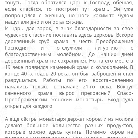
тонуть.
Тогда обратился царь к Господу, обещая,
если спасётся, то построит тут храм...
Он уже
попрощался с жизнью, но ноги каким-то чудом
нащупали дно и он остался жив.
И царь дал зарок, в знак благодарности за свое
чудесное спасение поставить здесь церковь. Вскоре
деревянный сруб храма в честь Преображения
Господня и отслужили литургию с
благодарственным молебном.
До наших дней
деревянный храм не сохранился. Но на его месте в
19 веке появился каменный храм с колокольней. В
конце 40 -х годов 20 века, он был заброшен и стал
разрушаться. Работы по его восстановлению
начались только в начале 21-го века.
Вокруг
каменного храма вырос прекрасный Спасо-
Преображенский женский монастырь. Вход туда
открыт для каждого.
А еще сёстры монастыря держат коров, и из молока
делают большое количество разных продуктов,
которые можно здесь купить. Помимо коров на