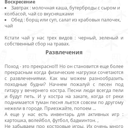
Воскресение
Завтрак : молочная каша, бутерброды с сыром и
колбасой, чай со вкусняшками
Обед : борщ или суп, салат из крабовых палочек,
чай
Кстати чай у нас трех видов : черный, зеленый и
собственный сбор на травах.
Развлечения
Поход - это прекрасно!!! Но он становится еще более
прекрасным когда физические нагрузки сочетаются
с развлечениями. Как мы можем разнообразить
походные будни? Начнем пожалуй с песен под
гитару у вечернего костра. Песни люди всегда пели
и будут петь. И у костра на закате, когда от реки
поднимается туман песня льется совсем по другому
нежели в городе. Приезжайте, попоем ...
А еще у нас есть инвентарь для активных игр :
картошка, волейбол, футбол, бадминтон. ,
Не забываем про костровые игры. Их очень много