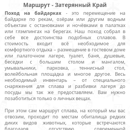
Маршрут - Затерянный Край
Поход на байдарках
- это перемещение на
байдарке по рекам, озёрам или другим водным
объектам с остановками и ночёвками в палатках
или глэмпингах на берегах. Наш поход собрал в
себе все достоинства подобных сплавов. В
стоимость входит всё необходимое для
комфортного отдыха – размещение в гостевом доме
или палаточном лагере, туалет, баня, душевые,
беседки с большим столом и мангалом,
умывальники, парковка, теннисный стол,
волейбольная площадка и многое другое. Весь
необходимый инвентарь – от специального
снаряжения для сплава и разбивки лагеря до
посуды мы так же предоставляем. Вам нужно
позаботиться только о личных вещах.
При этом сам маршрут сплава, на который мы вас
отвозим, проходит по местам обиталища редких
диких видов животных, которые встречаются
благодаря отсутствию современной