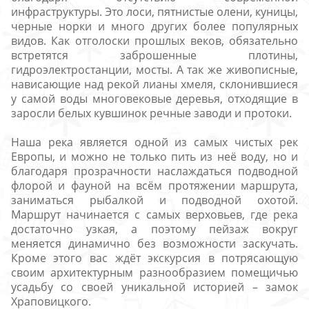
инфраструктуры. Это лоси, пятнистые олени, куницы,
черные норки и много других более популярных
видов. Как отголоски прошлых веков, обязательно
встретятся заброшенные плотины,
гидроэлектростанции, мосты. А так же живописные,
нависающие над рекой лианы хмеля, склонившиеся
у самой воды многовековые деревья, отходящие в
заросли белых кувшинок речные заводи и протоки.
Наша река является одной из самых чистых рек
Европы, и можно не только пить из неё воду, но и
благодаря прозрачности наслаждаться подводной
флорой и фауной на всём протяжении маршрута,
заниматься рыбалкой и подводной охотой.
Маршрут начинается с самых верховьев, где река
достаточно узкая, а поэтому пейзаж вокруг
меняется динамично без возможности заскучать.
Кроме этого вас ждёт экскурсия в потрясающую
своим архитектурным разнообразием помещичью
усадьбу со своей уникальной историей – замок
Храповицкого.