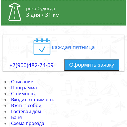
река Судогда
3 дня / 31 км
каждая пятница
+7(900)482-74-09
Оформить заявку
Описание
Программа
Стоимость
Входит в стоимость
Взять с собой
Гостевой дом
Баня
Схема проезда